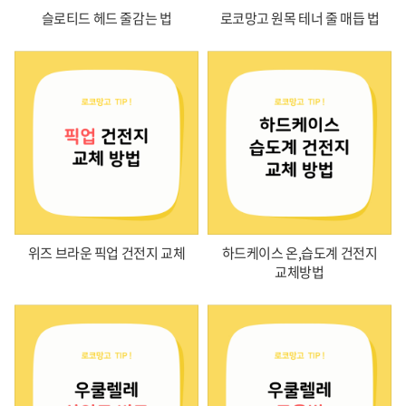
슬로티드 헤드 줄감는 법
로코망고 원목 테너 줄 매듭 법
위즈 브라운 픽업 건전지 교체
하드케이스 온,습도계 건전지
교체방법