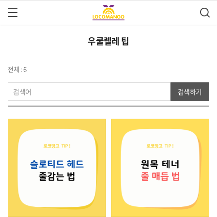
우쿨렐레 팁
전체 : 6
검색하기