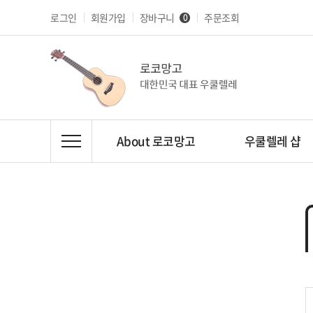
로그인
회원가입
장바구니
주문조회
0
About 로코망고
우쿨렐레 샵