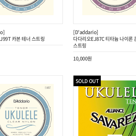
io]
[D'addario]
J99T 카본 테너 스트링
다다리오EJ87C 티타늄 나이론
스트링
10,000원
SOLD OUT