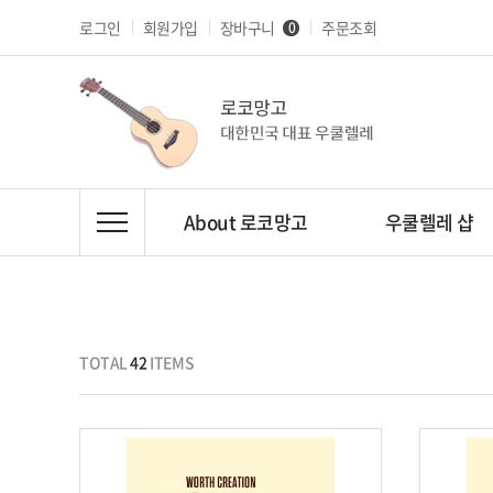
로그인
회원가입
장바구니
주문조회
0
About 로코망고
우쿨렐레 샵
TOTAL
42
ITEMS