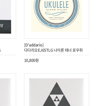
[D'addario]
G
다다리오EJ65TLG 나이론 테너 로우쥐
10,800원