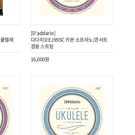
[D'addario]
우쿨렐레
다다리오EJ99SC 카본 소프라노/콘서트
겸용 스트링
16,000원