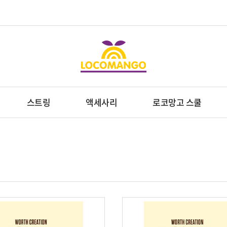
스트링
액세사리
로코망고 스쿨