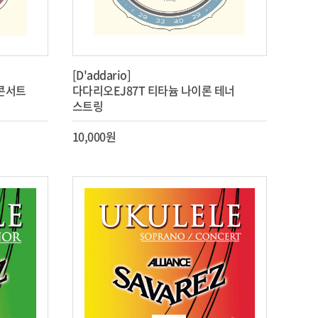
[D'addario]
 콘서트
다다리오EJ87T 티타늄 나이론 테너
스트링
10,000원