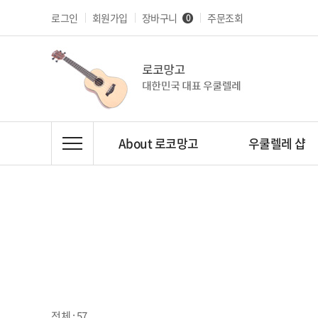
로그인
회원가입
장바구니
주문조회
0
About 로코망고
우쿨렐레 샵
전체 : 57