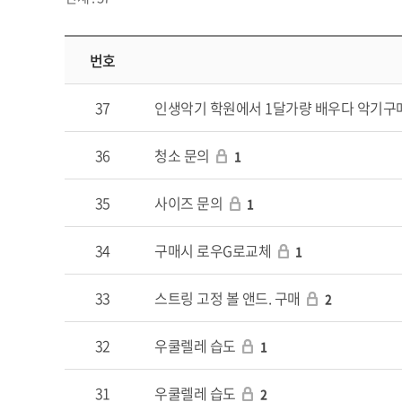
번호
37
인생악기 학원에서 1달가량 배우다 악기구매을
36
청소 문의
1
35
사이즈 문의
1
34
구매시 로우G로교체
1
33
스트링 고정 볼 앤드. 구매
2
32
우쿨렐레 습도
1
31
우쿨렐레 습도
2