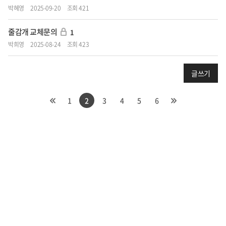
박혜영
2025-09-20
조회 421
줄감개 교체문의
1
박희영
2025-08-24
조회 423
글쓰기
1
2
3
4
5
6