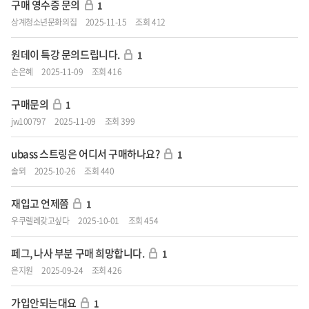
구매 영수증 문의
1
상계청소년문화의집
2025-11-15
조회 412
원데이 특강 문의드립니다.
1
손은혜
2025-11-09
조회 416
구매문의
1
jw100797
2025-11-09
조회 399
ubass 스트링은 어디서 구매하나요?
1
솔뫼
2025-10-26
조회 440
재입고 언제쯤
1
우쿠렐레갖고싶다
2025-10-01
조회 454
페그, 나사 부분 구매 희망합니다.
1
은지원
2025-09-24
조회 426
가입안되는대요
1