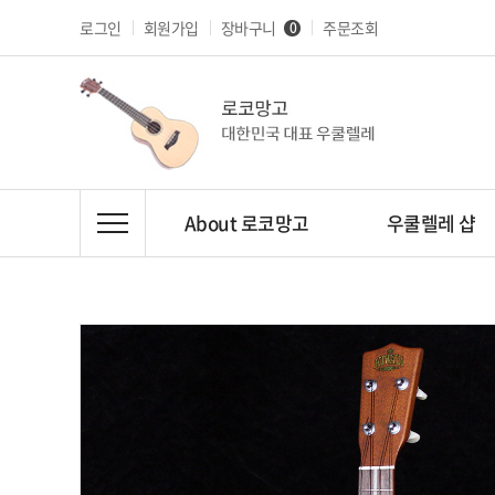
로그인
회원가입
장바구니
주문조회
0
About 로코망고
우쿨렐레 샵