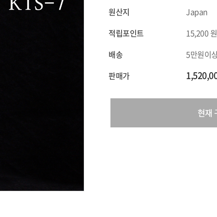
원산지
Japan
적립포인트
15,200
배송
5만원이
1,520,
판매가
현재 