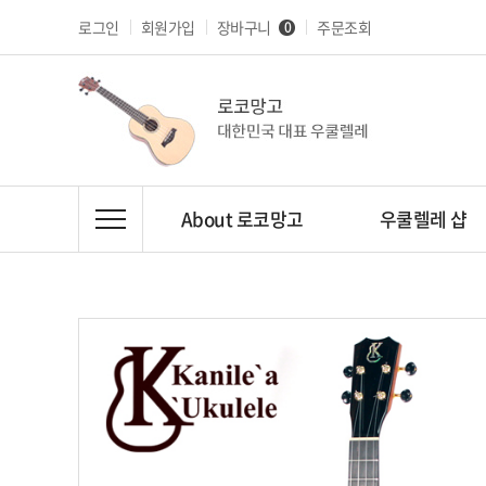
로그인
회원가입
장바구니
주문조회
0
About 로코망고
우쿨렐레 샵