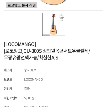
[LOCOMANGO]
[로코망고]CU-300S 상판원목콘서트우쿨렐레/
무광유광선택가능/확실한A.S
제조사
중국OEM
브랜드
LOCOMANGO
원산지
중국
적립포인트
5,000
원