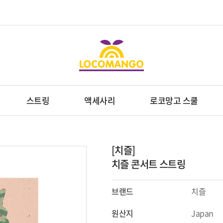
스트링
액세사리
로코망고 스쿨
[치즐]
치즐 콘서트 스트링
브랜드
치즐
원산지
Japan