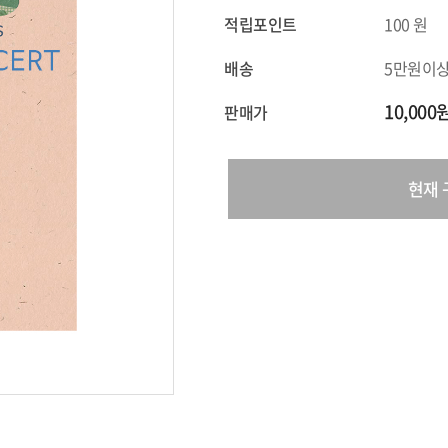
적립포인트
100
원
배송
5만원이
10,000
판매가
현재 