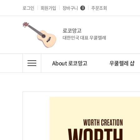
로그인
회원가입
장바구니
주문조회
0
About 로코망고
우쿨렐레 샵