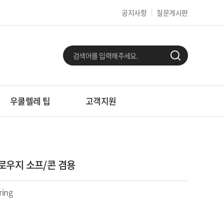
공지사항
질문게시판
우쿨렐레 팁
고객지원
쓰 로우지 소프/콘 겸용
ring