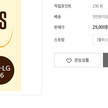
적립포인트
290
원
배송
5만원이
29,000
판매가
스트링
[필수]
관심상품